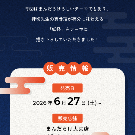
今回はまんだらけらしいテーマでもあり、
押切先生の真骨頂が存分に味わえる
「妖怪」をテーマに
描き下ろしていただきました！
発売日
6
27
年
月
日 (土)～
2026
販売店舗
まんだらけ大宮店