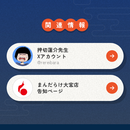
押切蓮介先生
Xアカウント
@rereibara
まんだらけ大宮店
告知ページ